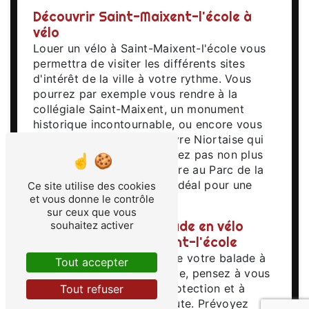
Découvrir Saint-Maixent-l'école à
vélo
Louer un vélo à Saint-Maixent-l'école vous
permettra de visiter les différents sites
d'intérêt de la ville à votre rythme. Vous
pourrez par exemple vous rendre à la
collégiale Saint-Maixent, un monument
historique incontournable, ou encore vous
promener le long de la Sèvre Niortaise qui
traverse la ville. Ne manquez pas non plus
l'opportunité de vous rendre au Parc de la
Pépinière, un espace vert idéal pour une
Ce site utilise des cookies
et vous donne le contrôle
pause détente en plein air.
sur ceux que vous
Conseils pour une balade en vélo
souhaitez activer
réussie à Saint-Maixent-l'école
Pour profiter pleinement de votre balade à
Tout accepter
vélo à Saint-Maixent-l'école, pensez à vous
équiper d'un casque de protection et à
Tout refuser
respecter le code de la route. Prévoyez