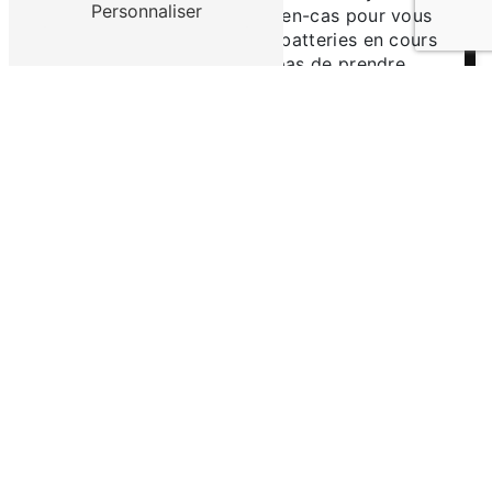
Personnaliser
également de l'eau et des en-cas pour vous
hydrater et recharger vos batteries en cours
de route. Enfin, n'oubliez pas de prendre
votre temps pour admirer les paysages et
les monuments tout au long de votre
parcours.
En conclusion, la location de vélo à Saint-
Maixent-l'école avec EURL Vélo Gatine est
une façon idéale de découvrir la ville et de
vivre une expérience inoubliable. Que vous
soyez seul, en famille ou entre amis, optez
pour la liberté et l'aventure à vélo lors de
votre prochaine visite à Saint-Maixent-
l'école. Contactez dès maintenant EURL
Vélo Gatine pour réserver votre vélo et
préparez-vous à pédaler à la découverte
des trésors de la région !