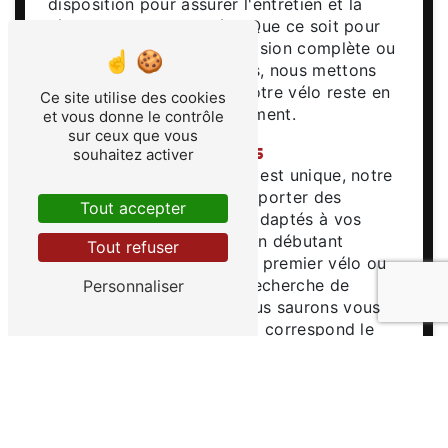
disposition pour assurer l'entretien et la
réparation de votre vélo. Que ce soit pour
un simple réglage, une révision complète ou
le remplacement de pièces, nous mettons
tout en œuvre pour que votre vélo reste en
Ce site utilise des cookies
parfait état de fonctionnement.
et vous donne le contrôle
sur ceux que vous
Conseils personnalisés
souhaitez activer
Parce que chaque cycliste est unique, notre
équipe est là pour vous apporter des
Tout accepter
conseils personnalisés et adaptés à vos
besoins. Que vous soyez un débutant
Tout refuser
cherchant à acquérir votre premier vélo ou
un cycliste confirmé à la recherche de
Personnaliser
performances accrues, nous saurons vous
orienter vers le modèle qui correspond le
mieux à vos attentes.
En choisissant EURL Vélo Gatine comme
votre magasin de vélo à Parthenay, vous
faites le choix de la qualité, du service