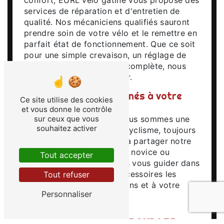
confort, EURL vélo gatine vous propose des
services de réparation et d'entretien de
qualité. Nos mécaniciens qualifiés sauront
prendre soin de votre vélo et le remettre en
parfait état de fonctionnement. Que ce soit
pour une simple crevaison, un réglage de
dérailleur ou une révision complète, nous
sommes là pour vous aider.
Une équipe de passionnés à votre
Ce site utilise des cookies
écoute
et vous donne le contrôle
sur ceux que vous
Chez EURL vélo gatine, nous sommes une
souhaitez activer
équipe de passionnés de cyclisme, toujours
prêts à vous conseiller et à partager notre
expertise. Que vous soyez novice ou
Tout accepter
expérimenté, nous saurons vous guider dans
le choix du vélo et des accessoires les
Tout refuser
mieux adaptés à vos besoins et à votre
Personnaliser
pratique.
UN INCONTOURNABLE POUR LES