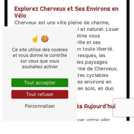
Explorez Cherveux et Ses Environs en
Vélo
Cherveux est une ville pleine de charme,
riche en patrimoine culturel et naturel. Louer
un vélo chez EURL Vélo Gatine vous
permettra de parcourir la ville et ses
alentours à votre rythme, en toute liberté.
Ce site utilise des cookies
Découvrez les ruelles pittoresques, les
et vous donne le contrôle
sur ceux que vous
monuments historiques et les paysages
souhaitez activer
verdoyants qui font le charme de Cherveux.
Profitez également des pistes cyclables
aménagées pour explorer les environs en
Tout accepter
toute sécurité, que ce soit en solo, en duo
Tout refuser
ou en groupe.
Réservez Votre Vélo dès Aujourd'hui
Personnaliser
chez EURL Vélo Gatine
N'attendez plus pour réserver votre vélo
chez EURL Vélo Gatine et vivre une
expérience inoubliable à Cherveux. Que ce