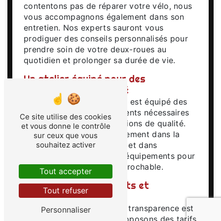
contentons pas de réparer votre vélo, nous
vous accompagnons également dans son
entretien. Nos experts sauront vous
prodiguer des conseils personnalisés pour
prendre soin de votre deux-roues au
quotidien et prolonger sa durée de vie.
Un atelier équipé pour des
prestations de qualité
Notre atelier de réparation est équipé des
derniers outils et équipements nécessaires
Ce site utilise des cookies
pour effectuer des prestations de qualité.
et vous donne le contrôle
Nous investissons régulièrement dans la
sur ceux que vous
formation de notre équipe et dans
souhaitez activer
l'acquisition de nouveaux équipements pour
vous offrir un service irréprochable.
Tout accepter
Des tarifs transparents et
Tout refuser
compétitifs
Chez EURL Vélo Gatine, la transparence est
Personnaliser
primordiale. Nous vous proposons des tarifs