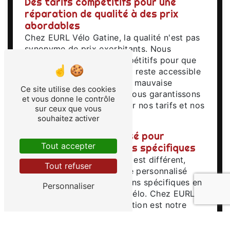
Des tarifs compétitifs pour une
réparation de qualité à des prix
abordables
Chez EURL Vélo Gatine, la qualité n'est pas
synonyme de prix exorbitants. Nous
proposons des tarifs compétitifs pour que
la réparation de votre vélo reste accessible
à tous les budgets. Pas de mauvaise
Ce site utilise des cookies
surprise chez nous, nous vous garantissons
et vous donne le contrôle
une transparence totale sur nos tarifs et nos
sur ceux que vous
prestations.
souhaitez activer
Un service personnalisé pour
Tout accepter
répondre à vos besoins spécifiques
Parce que chaque cycliste est différent,
Tout refuser
nous proposons un service personnalisé
pour répondre à vos besoins spécifiques en
Personnaliser
matière de réparation de vélo. Chez EURL
Vélo Gatine, votre satisfaction est notre
priorité, c'est pourquoi nous mettons un
point d'honneur à vous offrir un service sur-