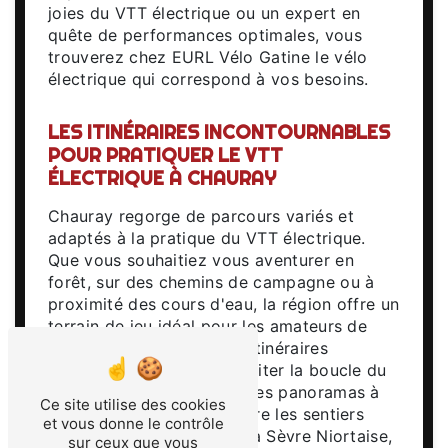
joies du VTT électrique ou un expert en
quête de performances optimales, vous
trouverez chez EURL Vélo Gatine le vélo
électrique qui correspond à vos besoins.
LES ITINÉRAIRES INCONTOURNABLES
POUR PRATIQUER LE VTT
ÉLECTRIQUE À CHAURAY
Chauray regorge de parcours variés et
adaptés à la pratique du VTT électrique.
Que vous souhaitiez vous aventurer en
forêt, sur des chemins de campagne ou à
proximité des cours d'eau, la région offre un
terrain de jeu idéal pour les amateurs de
VTT électrique. Parmi les itinéraires
incontournables, on peut citer la boucle du
lac de Cherveux, offrant des panoramas à
Ce site utilise des cookies
couper le souffle, ou encore les sentiers
et vous donne le contrôle
vallonnés de la vallée de la Sèvre Niortaise,
sur ceux que vous