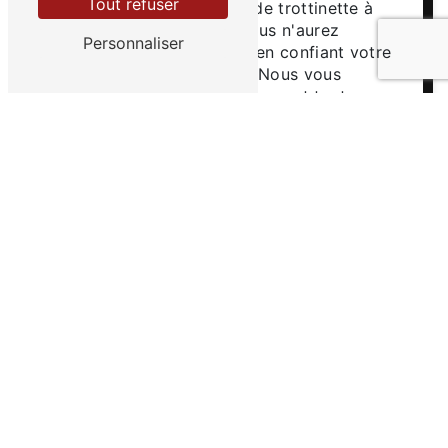
Tout refuser
prestations de réparation de trottinette à
Montcoutant-sur-sèvre. Vous n'aurez
Personnaliser
aucune mauvaise surprise en confiant votre
trottinette à notre équipe. Nous vous
établirons un devis détaillé avant toute
intervention, vous permettant ainsi de
connaître précisément le coût des
réparations à effectuer. Chez EURL Vélo
Gatine, la transparence est de mise.
En résumé, si vous recherchez un
professionnel de la réparation de trottinette
à Montcoutant-sur-sèvre, n'hésitez pas à
faire appel à EURL Vélo Gatine. Nous
mettons tout en œuvre pour vous offrir un
service de qualité, efficace et fiable.
Contactez-nous dès aujourd'hui pour
prendre rendez-vous et confier la
réparation de votre trottinette à des
experts passionnés. Nous sommes là pour
vous !