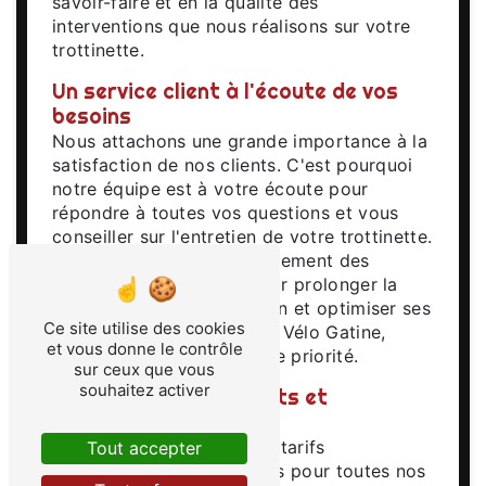
savoir-faire et en la qualité des
interventions que nous réalisons sur votre
trottinette.
Un service client à l'écoute de vos
besoins
Nous attachons une grande importance à la
satisfaction de nos clients. C'est pourquoi
notre équipe est à votre écoute pour
répondre à toutes vos questions et vous
conseiller sur l'entretien de votre trottinette.
Nous vous proposons également des
conseils personnalisés pour prolonger la
durée de vie de votre engin et optimiser ses
Ce site utilise des cookies
performances. Chez EURL Vélo Gatine,
et vous donne le contrôle
votre satisfaction est notre priorité.
sur ceux que vous
souhaitez activer
Des tarifs transparents et
compétitifs
Nous vous proposons des tarifs
Tout accepter
transparents et compétitifs pour toutes nos